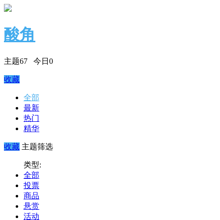
酸角
主题
67
今日
0
收藏
全部
最新
热门
精华
收藏
主题筛选
类型:
全部
投票
商品
悬赏
活动