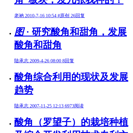
老衲
2010-7-16 10:54
#原创
26回复
图
· 研究酸角和甜角，发展
酸角和甜角
陆承志
2009-4-26 08:00
8回复
酸角综合利用的现状及发展
趋势
陆承志
2007-11-25 12:13
6973阅读
酸角（罗望子）的栽培种植