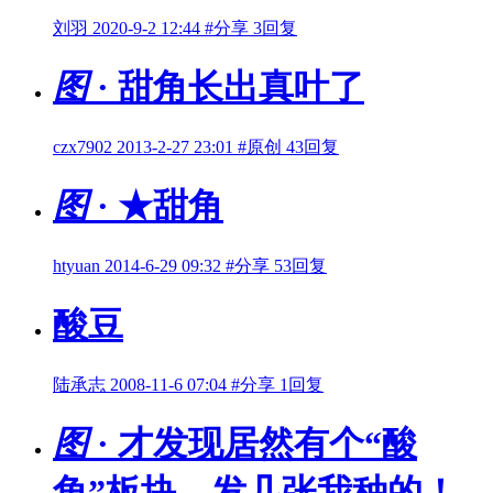
刘羽
2020-9-2 12:44
#分享
3回复
图
· 甜角长出真叶了
czx7902
2013-2-27 23:01
#原创
43回复
图
· ★甜角
htyuan
2014-6-29 09:32
#分享
53回复
酸豆
陆承志
2008-11-6 07:04
#分享
1回复
图
· 才发现居然有个“酸
角”板块，发几张我种的！