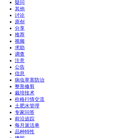
疑问
其他
讨论
原创
分享
推荐
视频
求助
调查
注意
公告
信息
病虫草害防治
整形修剪
栽培技术
价格行情交流
土肥水管理
专家问答
前沿追踪
每月派活单
品种特性