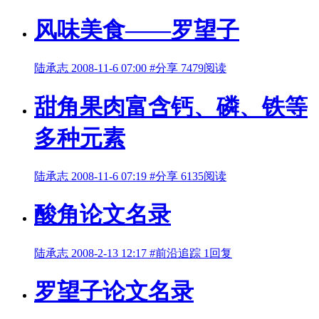
风味美食——罗望子
陆承志
2008-11-6 07:00
#分享
7479阅读
甜角果肉富含钙、磷、铁等
多种元素
陆承志
2008-11-6 07:19
#分享
6135阅读
酸角论文名录
陆承志
2008-2-13 12:17
#前沿追踪
1回复
罗望子论文名录