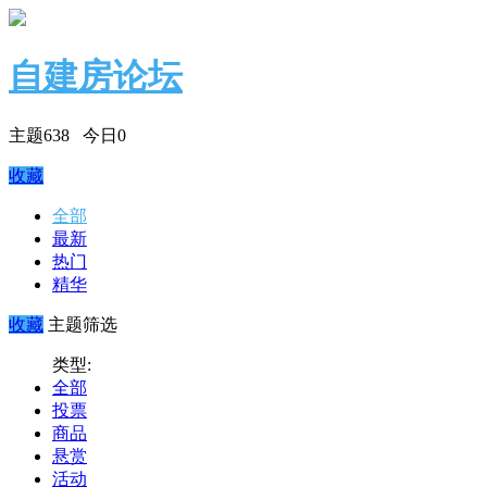
自建房论坛
主题
638
今日
0
收藏
全部
最新
热门
精华
收藏
主题筛选
类型:
全部
投票
商品
悬赏
活动