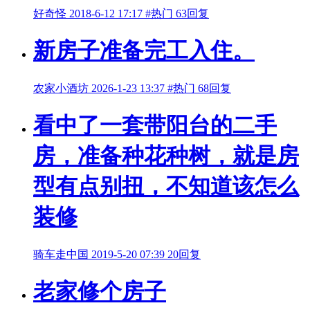
好奇怪
2018-6-12 17:17
#热门
63回复
新房子准备完工入住。
农家小酒坊
2026-1-23 13:37
#热门
68回复
看中了一套带阳台的二手
房，准备种花种树，就是房
型有点别扭，不知道该怎么
装修
骑车走中国
2019-5-20 07:39
20回复
老家修个房子