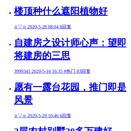
楼顶种什么遮阳植物好
⊙▽⊙
2020-5-28 08:04
8回复
自建房之设计师心声：望即
将建房的三思
3999341
2020-5-16 16:35
#热门
83回复
愿有一露台花园，推门即是
风景
⊙▽⊙
2020-5-29 10:46
6回复