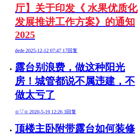
厅】关于印发《 水果优质化
发展推进工作方案》的通知
2025
dede
2025-12-12 07:47
17回复
露台别浪费，做这种阳光
房！城管都说不属违建，不
做太亏了
⊙▽⊙
2020-5-19 12:26
3回复
顶楼主卧附带露台如何装修