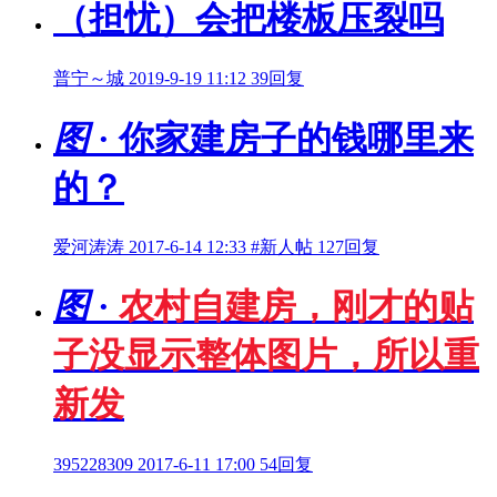
（担忧）会把楼板压裂吗
普宁～城
2019-9-19 11:12
39回复
图
· 你家建房子的钱哪里来
的？
爱河涛涛
2017-6-14 12:33
#新人帖
127回复
图
·
农村自建房，刚才的贴
子没显示整体图片，所以重
新发
395228309
2017-6-11 17:00
54回复