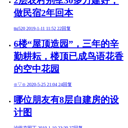
2层农村别墅30多万建好，
做民宿2年回本
ttq520
2019-1-11 11:52
22回复
6楼“屋顶造园”，三年的辛
勤耕耘，楼顶已成鸟语花香
的空中花园
⊙▽⊙
2020-5-25 21:04
24回复
哪位朋友有8层自建房的设
计图
沙巴克园丁
2019-1-10 23:29
27回复