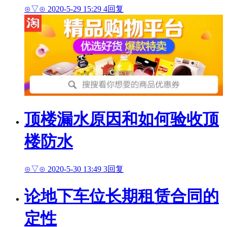
⊙▽⊙
2020-5-29 15:29
4回复
顶楼漏水原因和如何验收顶
楼防水
⊙▽⊙
2020-5-30 13:49
3回复
论地下车位长期租赁合同的
定性