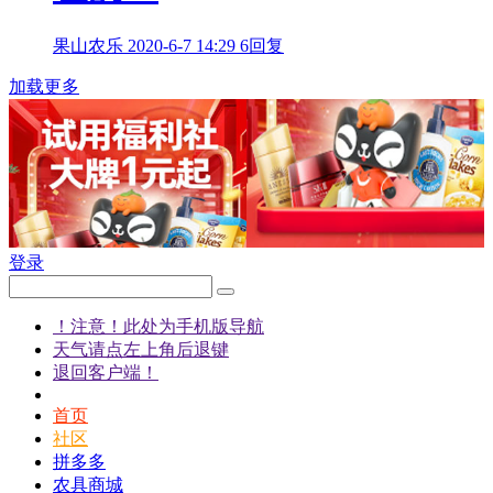
果山农乐
2020-6-7 14:29
6回复
加载更多
登录
！注意！此处为手机版导航
天气请点左上角后退键
退回客户端！
首页
社区
拼多多
农具商城