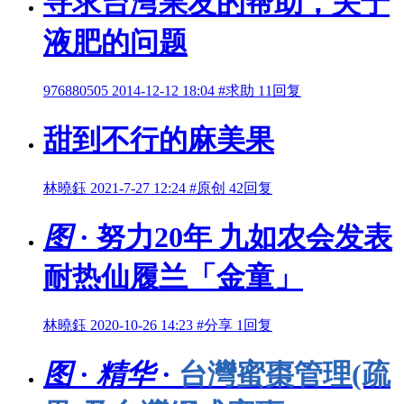
寻求台湾果友的帮助，关于
液肥的问题
976880505
2014-12-12 18:04
#求助
11回复
甜到不行的麻美果
林曉鈺
2021-7-27 12:24
#原创
42回复
图
· 努力20年 九如农会发表
耐热仙履兰「金童」
林曉鈺
2020-10-26 14:23
#分享
1回复
图
·
精华
·
台灣蜜棗管理(疏