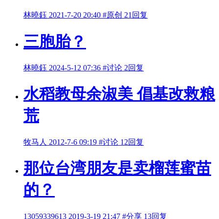
林曉鈺
2021-7-20 20:40
#原创
21回复
三胞胎？
林曉鈺
2024-5-12 07:36
#讨论
2回复
水稻教母余淑美 倡基改救粮
荒
牧马人
2012-7-6 09:19
#讨论
12回复
那位台湾朋友是卖榴莲蜜苗
的？
13059339613
2019-3-19 21:47
#分享
13回复