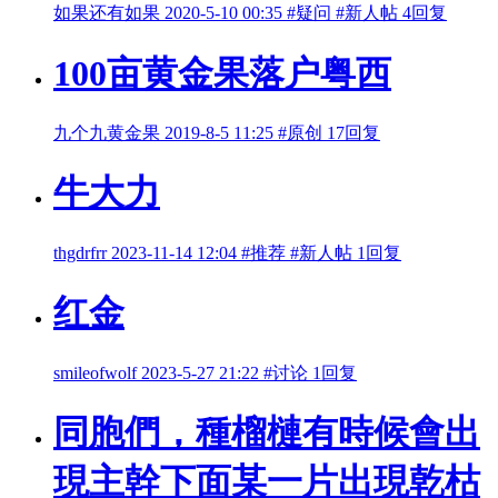
如果还有如果
2020-5-10 00:35
#疑问
#新人帖
4回复
100亩黄金果落户粤西
九个九黄金果
2019-8-5 11:25
#原创
17回复
牛大力
thgdrfrr
2023-11-14 12:04
#推荐
#新人帖
1回复
红金
smileofwolf
2023-5-27 21:22
#讨论
1回复
同胞們，種榴槤有時候會出
現主幹下面某一片出現乾枯