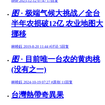
dede
2025-12-12 07:47
17回复
图
· 极端气候大挑战／全台
半年农损破12亿 农业地图大
挪移
林曉鈺
2019-8-20 11:44
#讨论
5回复
图
· 目前唯一台农的黄肉桃
(没有之一)
林曉鈺
2024-10-19 07:27
#原创
11回复
台灣熱帶奇異果