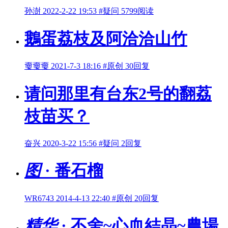
孙澍
2022-2-22 19:53
#疑问
5799阅读
鵝蛋荔枝及阿洽洽山竹
嫑嫑嫑
2021-7-3 18:16
#原创
30回复
请问那里有台东2号的翻荔
枝苗买？
奋兴
2020-3-22 15:56
#疑问
2回复
图
· 番石榴
WR6743
2014-4-13 22:40
#原创
20回复
精华
· 不舍~心血結晶~農場