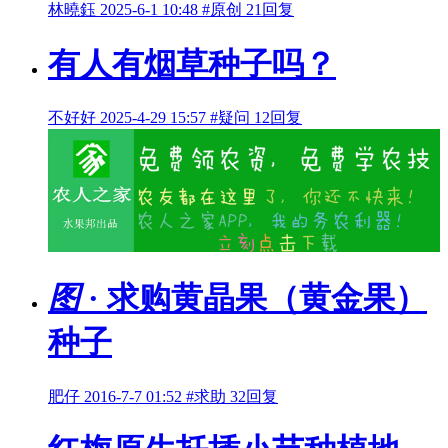
林曉鈺
2025-6-1 10:48
#原创
21回复
有人有烟草种子吗？
不好好
2025-4-29 15:57
#疑问
12回复
图
· 求购黄晶果（黄金果）
种子
肥仔
2016-7-7 01:52
#求助
32回复