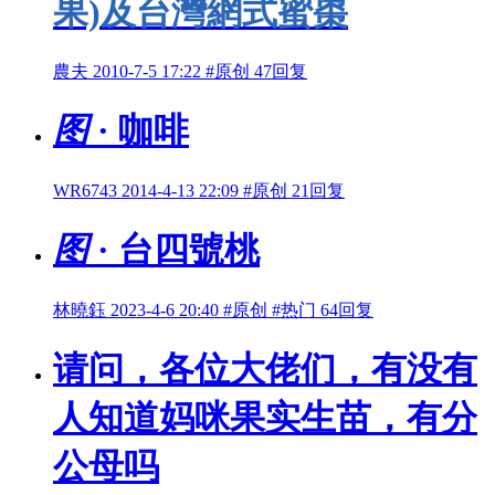
果)及台灣網式蜜棗
農夫
2010-7-5 17:22
#原创
47回复
图
· 咖啡
WR6743
2014-4-13 22:09
#原创
21回复
图
· 台四號桃
林曉鈺
2023-4-6 20:40
#原创
#热门
64回复
请问，各位大佬们，有没有
人知道妈咪果实生苗，有分
公母吗