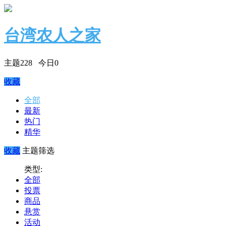
台湾农人之家
主题
228
今日
0
收藏
全部
最新
热门
精华
收藏
主题筛选
类型:
全部
投票
商品
悬赏
活动