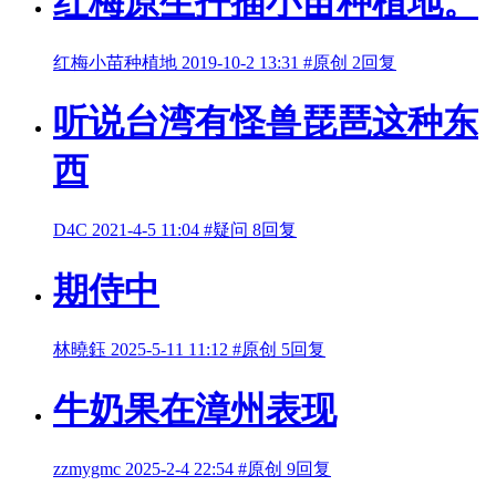
红梅原生扦插小苗种植地。
红梅小苗种植地
2019-10-2 13:31
#原创
2回复
听说台湾有怪兽琵琶这种东
西
D4C
2021-4-5 11:04
#疑问
8回复
期侍中
林曉鈺
2025-5-11 11:12
#原创
5回复
牛奶果在漳州表现
zzmygmc
2025-2-4 22:54
#原创
9回复