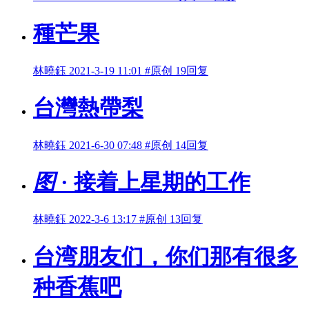
種芒果
林曉鈺
2021-3-19 11:01
#原创
19回复
台灣熱帶梨
林曉鈺
2021-6-30 07:48
#原创
14回复
图
· 接着上星期的工作
林曉鈺
2022-3-6 13:17
#原创
13回复
台湾朋友们，你们那有很多
种香蕉吧