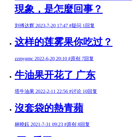
現象，是怎麼回事？
刘傅达辉
2023-7-20 17:47
#疑问
1回复
这样的莲雾果你吃过？
zzmygmc
2022-6-20 20:10
#原创
7回复
牛油果开花了 广东
塔牛油果
2022-2-11 22:56
#讨论
10回复
沒套袋的熱青蘋
林曉鈺
2021-7-31 09:23
#原创
8回复