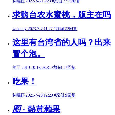
林曉鈺
2022-3-6 13:23
#原创
7755阅读
求购台农水蜜桃，版主在吗
windddy
2023-3-7 11:27
#疑问
22回复
这里有台湾省的人吗？出来
冒个泡。
郳工
2019-10-18 08:31
#疑问
17回复
吃果！
林曉鈺
2021-7-28 12:29
#原创
9回复
图
· 熱黃蘋果