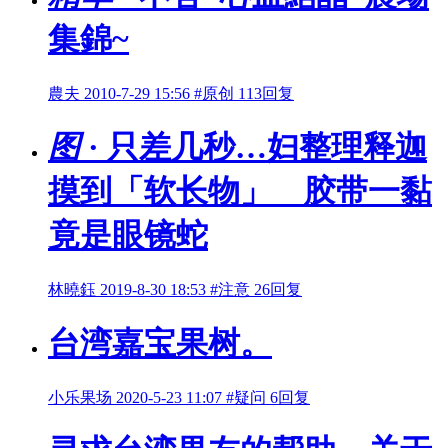
集錦~
農夫
2010-7-29 15:56
#原创
113回复
图
· 只差几秒…妇整理释迦
摸到「软长物」 胶带一黏
竟是眼镜蛇
林曉鈺
2019-8-30 18:53
#注意
26回复
台湾嘉宝果树。
小乐果场
2020-5-23 11:07
#疑问
6回复