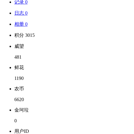
记录 0
日志 0
相册 0
积分 3015
威望
481
鲜花
1190
农币
6620
金坷垃
0
用户ID