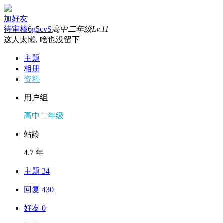
加好友
待审核6g5cvS
高中二年级
Lv.11
这人太懒, 啥也没留下
主题
相册
资料
用户组
高中二年级
站龄
4.7 年
主题 34
回复 430
好友 0