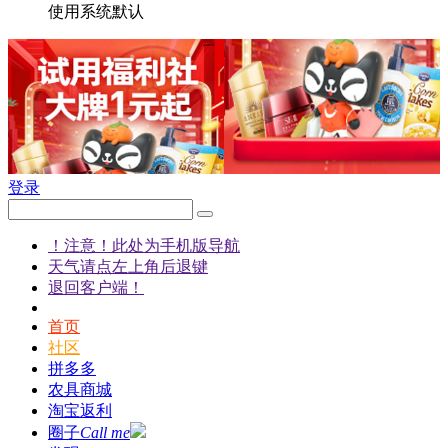
使用系统默认
登录
！注意！此处为手机版导航
天气请点左上角后退键
退回客户端！
首页
社区
拼多多
农具商城
淘宝返利
圈子
Call me