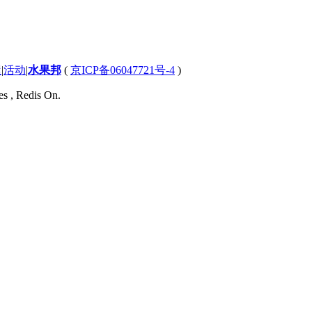
屋
|
活动
|
水果邦
(
京ICP备06047721号-4
)
es , Redis On.