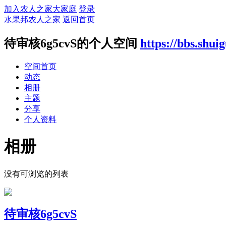
加入农人之家大家庭
登录
水果邦农人之家
返回首页
待审核6g5cvS的个人空间
https://bbs.shu
空间首页
动态
相册
主题
分享
个人资料
相册
没有可浏览的列表
待审核6g5cvS