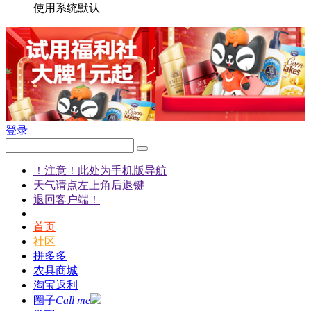
使用系统默认
登录
！注意！此处为手机版导航
天气请点左上角后退键
退回客户端！
首页
社区
拼多多
农具商城
淘宝返利
圈子
Call me