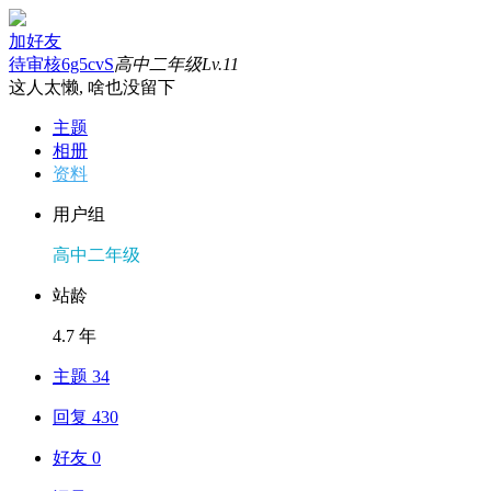
加好友
待审核6g5cvS
高中二年级
Lv.11
这人太懒, 啥也没留下
主题
相册
资料
用户组
高中二年级
站龄
4.7 年
主题 34
回复 430
好友 0