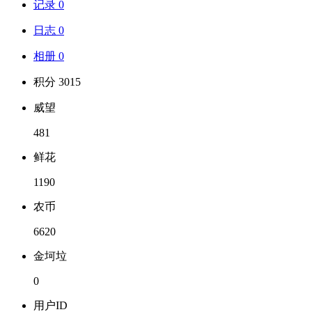
记录 0
日志 0
相册 0
积分 3015
威望
481
鲜花
1190
农币
6620
金坷垃
0
用户ID