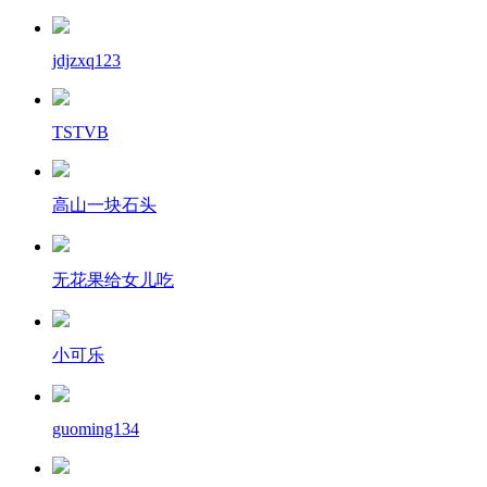
jdjzxq123
TSTVB
高山一块石头
无花果给女儿吃
小可乐
guoming134