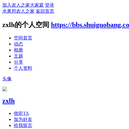
加入农人之家大家庭
登录
水果邦农人之家
返回首页
zxlh的个人空间
https://bbs.shuiguobang.
空间首页
动态
相册
主题
分享
个人资料
头像
zxlh
收听TA
加为好友
给我留言