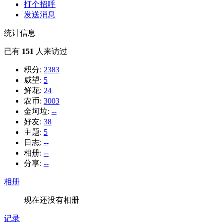
打个招呼
发送消息
统计信息
已有
151
人来访过
积分:
2383
威望:
5
鲜花:
24
农币:
3003
金坷垃:
--
好友:
38
主题:
5
日志:
--
相册:
--
分享:
--
相册
现在还没有相册
记录