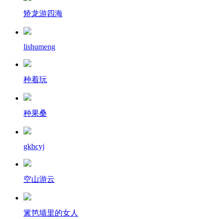
矫龙游四海
lishumeng
种着玩
种果桑
gkbcyj
空山游云
篱笆墙里的女人