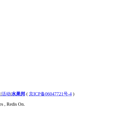
屋
|
活动
|
水果邦
(
京ICP备06047721号-4
)
es , Redis On.