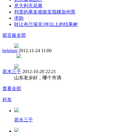
意大利无花果
邦里的果友谁能卖我棵加州黑
求助
转让布兰瑞克3年以上的结果树
留言板
全部
belgium
2012-11-24 11:00
若水三千
2012-10-20 22:21
山东老乡好，哪个市滴
查看全部
好友
若水三千