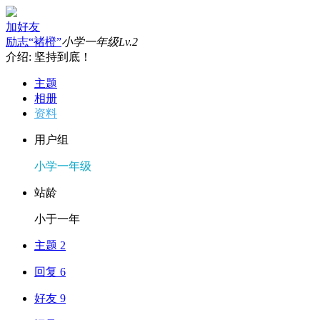
加好友
励志“褚橙”
小学一年级
Lv.2
介绍: 坚持到底！
主题
相册
资料
用户组
小学一年级
站龄
小于一年
主题 2
回复 6
好友 9