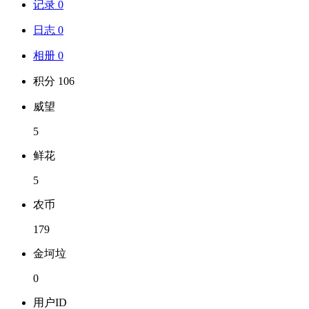
记录 0
日志 0
相册 0
积分 106
威望
5
鲜花
5
农币
179
金坷垃
0
用户ID