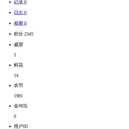
记录 0
日志 0
相册 0
积分 2345
威望
5
鲜花
14
农币
1981
金坷垃
0
用户ID