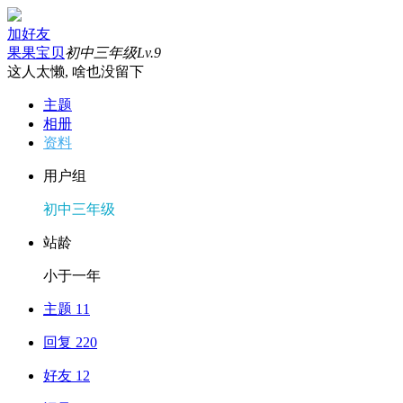
加好友
果果宝贝
初中三年级
Lv.9
这人太懒, 啥也没留下
主题
相册
资料
用户组
初中三年级
站龄
小于一年
主题 11
回复 220
好友 12