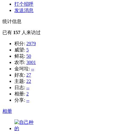
打个招呼
发送消息
统计信息
已有
157
人来访过
积分:
2979
威望:
5
鲜花:
50
农币:
3001
金坷垃:
--
好友:
27
主题:
22
日志:
--
相册:
2
分享:
--
相册