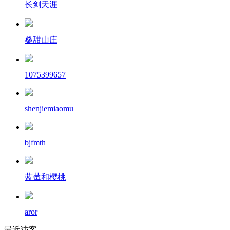
长剑天涯
桑甜山庄
1075399657
shenjiemiaomu
bjfmth
蓝莓和樱桃
aror
最近访客