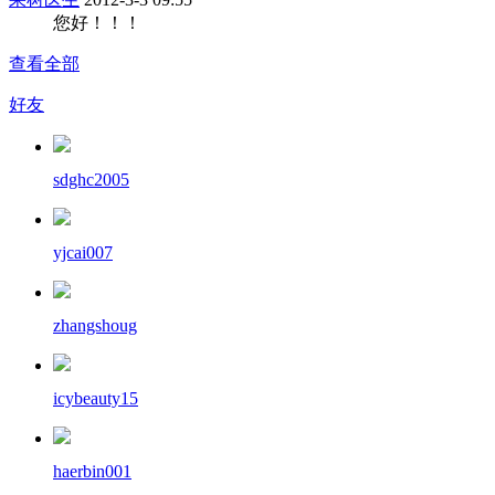
您好！！！
查看全部
好友
sdghc2005
yjcai007
zhangshoug
icybeauty15
haerbin001