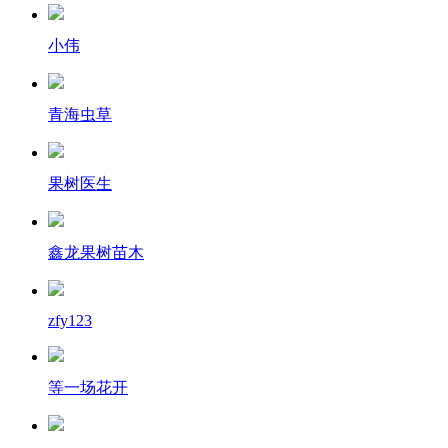
小伟
青海虫草
果树医生
鑫龙果树苗木
zfy123
等一场花开