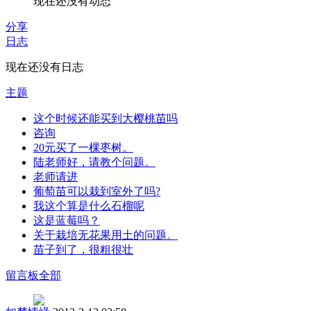
现在还没有动态
分享
日志
现在还没有日志
主题
这个时候还能买到大樱桃苗吗
咨询
20元买了一棵枣树。
陆老师好，请教个问题。
老师请进
葡萄苗可以栽到室外了吗?
我这个算是什么石榴呢
这是蓝莓吗？
关于栽培无花果用土的问题。
苗子到了，很粗很壮
留言板
全部