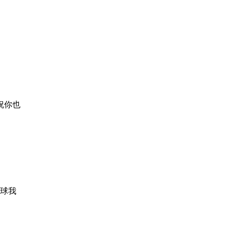
祝你也
球我