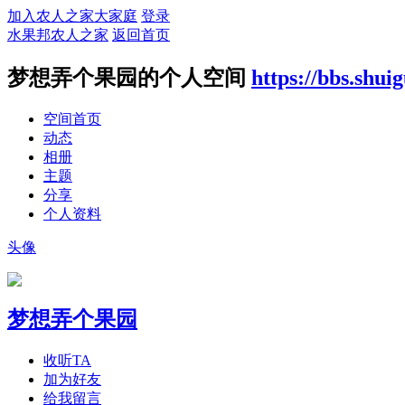
加入农人之家大家庭
登录
水果邦农人之家
返回首页
梦想弄个果园的个人空间
https://bbs.shu
空间首页
动态
相册
主题
分享
个人资料
头像
梦想弄个果园
收听TA
加为好友
给我留言