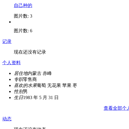
自己种的
图片数: 3
图片数: 6
记录
现在还没有记录
个人资料
居住地
内蒙古 赤峰
专职
零售商
喜欢的水果
葡萄 无花果 苹果 枣
性别
男
生日
1983 年 5 月 31 日
查看全部个
动态