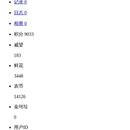
记录 0
日志 0
相册 0
积分 9033
威望
183
鲜花
3448
农币
14126
金坷垃
0
用户ID