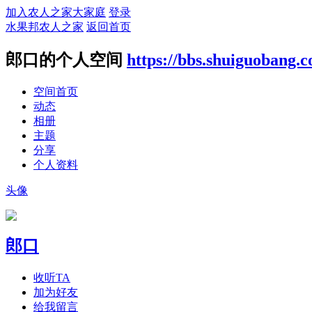
加入农人之家大家庭
登录
水果邦农人之家
返回首页
郎口的个人空间
https://bbs.shuiguobang.
空间首页
动态
相册
主题
分享
个人资料
头像
郎口
收听TA
加为好友
给我留言