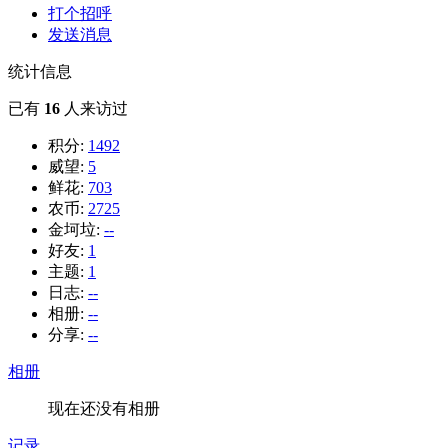
打个招呼
发送消息
统计信息
已有
16
人来访过
积分:
1492
威望:
5
鲜花:
703
农币:
2725
金坷垃:
--
好友:
1
主题:
1
日志:
--
相册:
--
分享:
--
相册
现在还没有相册
记录