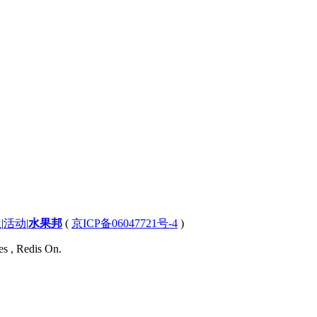
屋
|
活动
|
水果邦
(
京ICP备06047721号-4
)
es , Redis On.