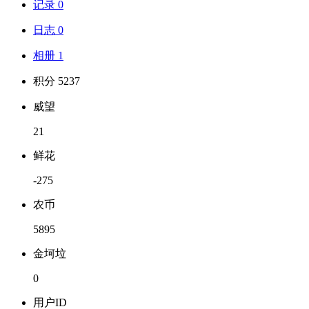
记录 0
日志 0
相册 1
积分 5237
威望
21
鲜花
-275
农币
5895
金坷垃
0
用户ID