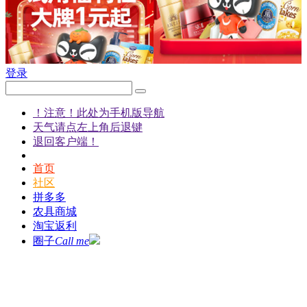
登录
！注意！此处为手机版导航
天气请点左上角后退键
退回客户端！
首页
社区
拼多多
农具商城
淘宝返利
圈子
Call me
发现
说说
客户端
都市农人