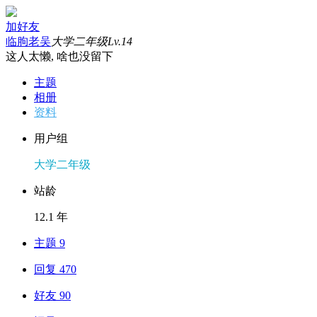
加好友
临朐老吴
大学二年级
Lv.14
这人太懒, 啥也没留下
主题
相册
资料
用户组
大学二年级
站龄
12.1 年
主题 9
回复 470
好友 90