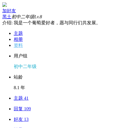
加好友
黑土
初中二年级
Lv.8
介绍: 我是一个葡萄爱好者，愿与同行们共发展。
主题
相册
资料
用户组
初中二年级
站龄
8.1 年
主题 41
回复 109
好友 13