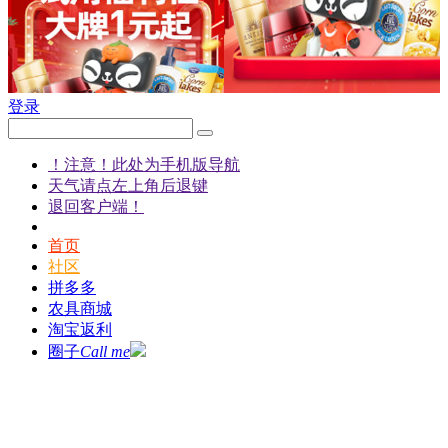
登录
！注意！此处为手机版导航
天气请点左上角后退键
退回客户端！
首页
社区
拼多多
农具商城
淘宝返利
圈子
Call me
发现
说说
客户端
都市农人