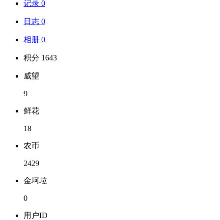
记录 0
日志 0
相册 0
积分 1643
威望
9
鲜花
18
农币
2429
金坷垃
0
用户ID