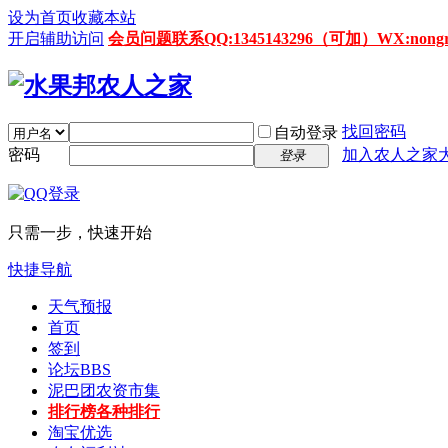
设为首页
收藏本站
开启辅助访问
会员问题联系QQ:1345143296（可加）WX:nongrenz
找回密码
自动登录
密码
加入农人之家
登录
只需一步，快速开始
快捷导航
天气预报
首页
签到
论坛
BBS
泥巴团农资市集
排行榜
各种排行
淘宝优选