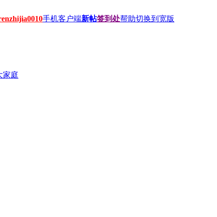
hijia0010
手机客户端
新帖
签到处
帮助
切换到宽版
大家庭