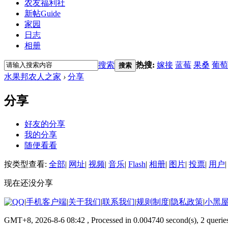
农友福利社
新帖
Guide
家园
日志
相册
搜索
热搜:
嫁接
蓝莓
果桑
葡萄
搜索
水果邦农人之家
›
分享
分享
好友的分享
我的分享
随便看看
按类型查看:
全部
|
网址
|
视频
|
音乐
|
Flash
|
相册
|
图片
|
投票
|
用户
|
现在还没分享
|
手机客户端
|
关于我们
|
联系我们
|
规则制度
|
隐私政策
|
小黑
GMT+8, 2026-8-6 08:42
, Processed in 0.004740 second(s), 2 querie