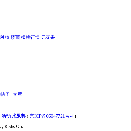
种植
楼顶
樱桃行情
无花果
帖子
|
文章
屋
|
活动
|
水果邦
(
京ICP备06047721号-4
)
s , Redis On.