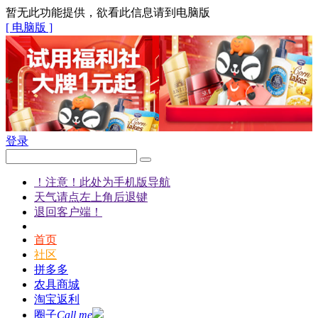
暂无此功能提供，欲看此信息请到电脑版
[ 电脑版 ]
登录
！注意！此处为手机版导航
天气请点左上角后退键
退回客户端！
首页
社区
拼多多
农具商城
淘宝返利
圈子
Call me