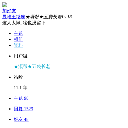
加好友
显堆王继连
★溉帮★五袋长老
Lv.18
这人太懒, 啥也没留下
主题
相册
资料
用户组
★溉帮★五袋长老
站龄
11.1 年
主题 98
回复 1529
好友 48