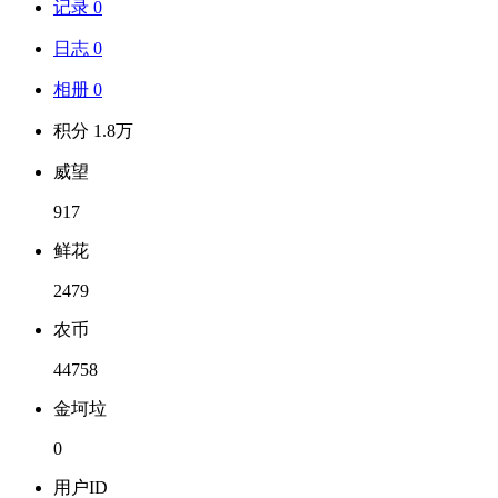
记录 0
日志 0
相册 0
积分 1.8万
威望
917
鲜花
2479
农币
44758
金坷垃
0
用户ID