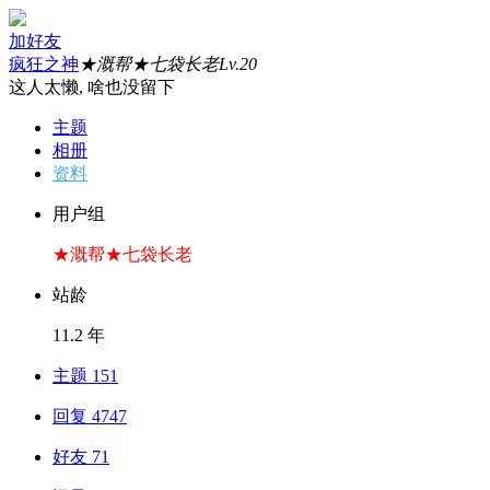
加好友
疯狂之神
★溉帮★七袋长老
Lv.20
这人太懒, 啥也没留下
主题
相册
资料
用户组
★溉帮★七袋长老
站龄
11.2 年
主题 151
回复 4747
好友 71