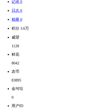
记录 0
日志 0
相册 0
积分 3.6万
威望
1128
鲜花
8042
农币
83895
金坷垃
0
用户ID