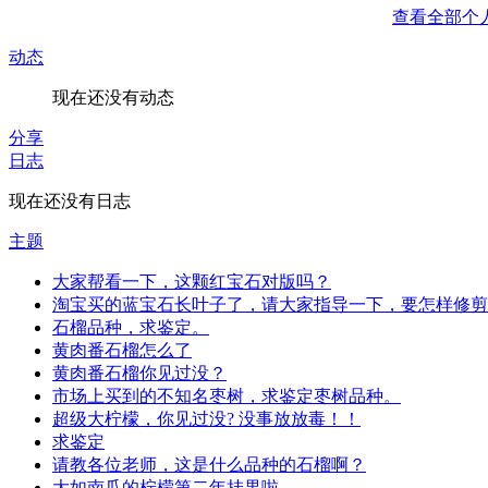
查看全部个
动态
现在还没有动态
分享
日志
现在还没有日志
主题
大家帮看一下，这颗红宝石对版吗？
淘宝买的蓝宝石长叶子了，请大家指导一下，要怎样修剪
石榴品种，求鉴定。
黄肉番石榴怎么了
黄肉番石榴你见过没？
市场上买到的不知名枣树，求鉴定枣树品种。
超级大柠檬，你见过没? 没事放放毒！！
求鉴定
请教各位老师，这是什么品种的石榴啊？
大如南瓜的柠檬第二年挂果啦