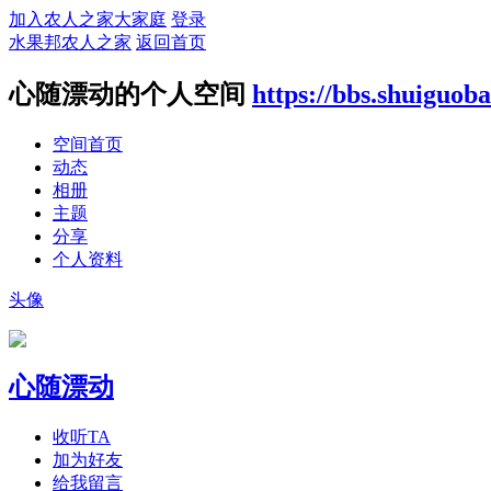
加入农人之家大家庭
登录
水果邦农人之家
返回首页
心随漂动的个人空间
https://bbs.shuiguo
空间首页
动态
相册
主题
分享
个人资料
头像
心随漂动
收听TA
加为好友
给我留言