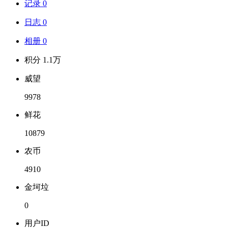
记录 0
日志 0
相册 0
积分 1.1万
威望
9978
鲜花
10879
农币
4910
金坷垃
0
用户ID