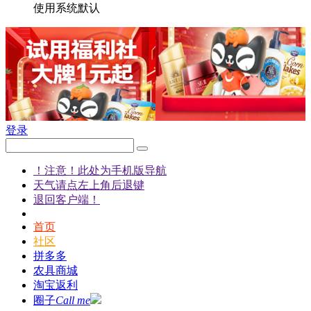
使用系统默认
登录
！注意！此处为手机版导航
天气请点左上角后退键
退回客户端！
首页
社区
拼多多
农具商城
淘宝返利
圈子
Call me