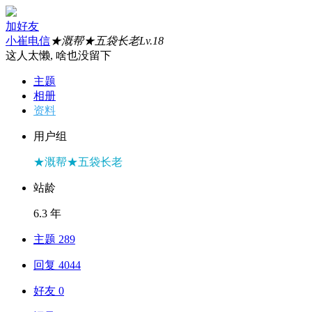
加好友
小崔电信
★溉帮★五袋长老
Lv.18
这人太懒, 啥也没留下
主题
相册
资料
用户组
★溉帮★五袋长老
站龄
6.3 年
主题 289
回复 4044
好友 0