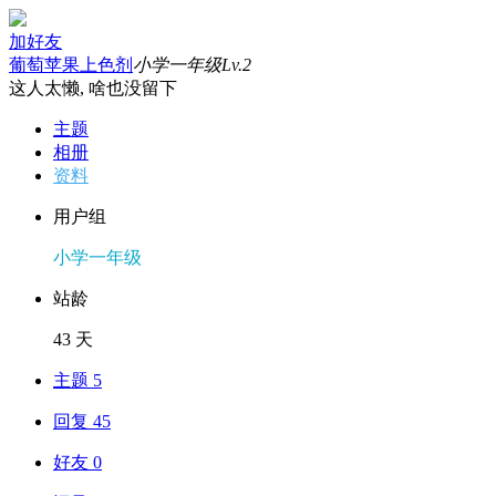
加好友
葡萄苹果上色剂
小学一年级
Lv.2
这人太懒, 啥也没留下
主题
相册
资料
用户组
小学一年级
站龄
43 天
主题 5
回复 45
好友 0