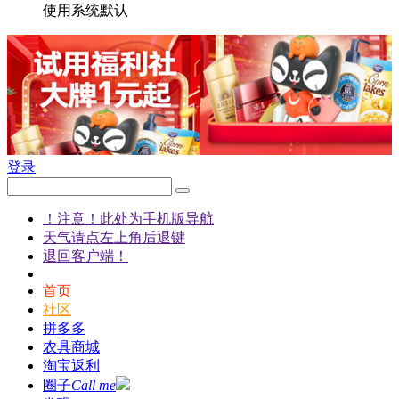
使用系统默认
登录
！注意！此处为手机版导航
天气请点左上角后退键
退回客户端！
首页
社区
拼多多
农具商城
淘宝返利
圈子
Call me