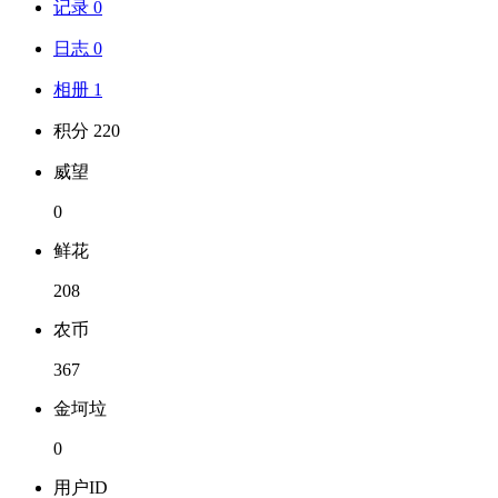
记录 0
日志 0
相册 1
积分 220
威望
0
鲜花
208
农币
367
金坷垃
0
用户ID