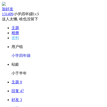
加好友
131499
小学四年级
Lv.5
这人太懒, 啥也没留下
主题
相册
资料
用户组
小学四年级
站龄
小于半年
主题 9
回复 47
好友 3