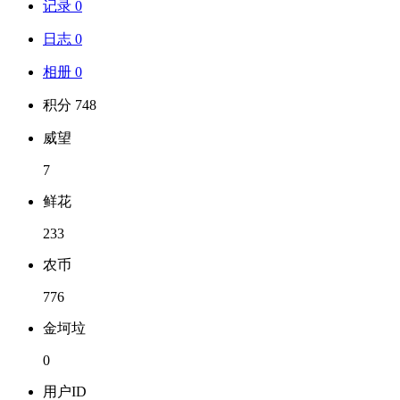
记录 0
日志 0
相册 0
积分 748
威望
7
鲜花
233
农币
776
金坷垃
0
用户ID