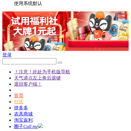
使用系统默认
登录
！注意！此处为手机版导航
天气请点左上角后退键
退回客户端！
首页
社区
拼多多
农具商城
淘宝返利
圈子
Call me