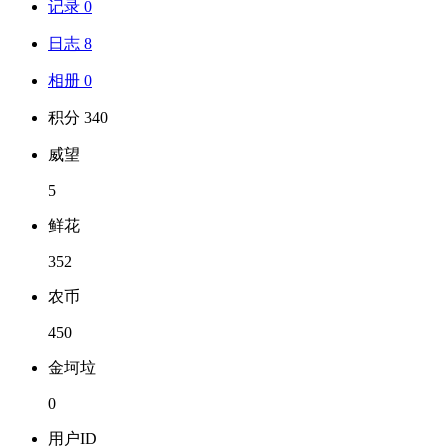
记录 0
日志 8
相册 0
积分 340
威望
5
鲜花
352
农币
450
金坷垃
0
用户ID