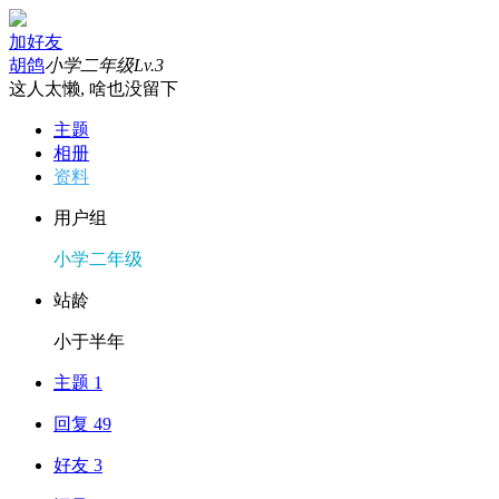
加好友
胡鸽
小学二年级
Lv.3
这人太懒, 啥也没留下
主题
相册
资料
用户组
小学二年级
站龄
小于半年
主题 1
回复 49
好友 3