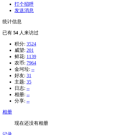
打个招呼
发送消息
统计信息
已有
54
人来访过
积分:
3524
威望:
201
鲜花:
1139
农币:
7964
金坷垃:
--
好友:
31
主题:
35
日志:
--
相册:
--
分享:
--
相册
现在还没有相册
记录