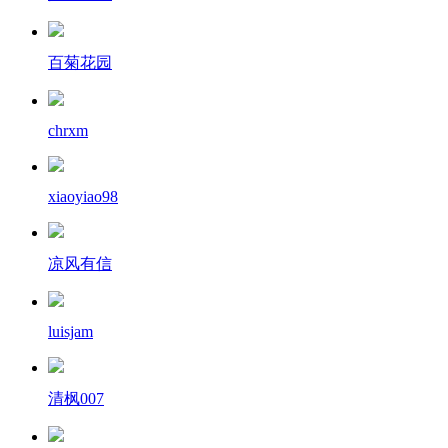
百菊花园
chrxm
xiaoyiao98
凉风有信
luisjam
清枫007