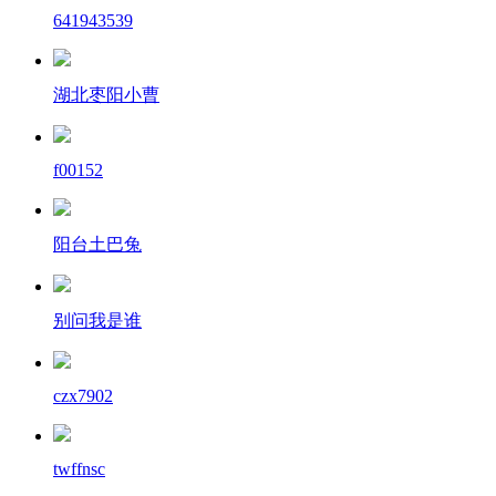
641943539
湖北枣阳小曹
f00152
阳台土巴兔
别问我是谁
czx7902
twffnsc