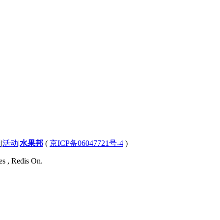
屋
|
活动
|
水果邦
(
京ICP备06047721号-4
)
es , Redis On.