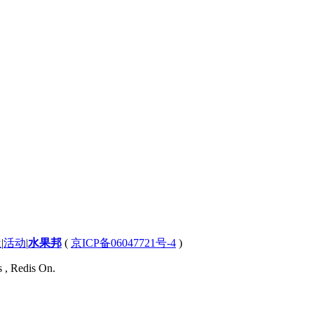
屋
|
活动
|
水果邦
(
京ICP备06047721号-4
)
s , Redis On.