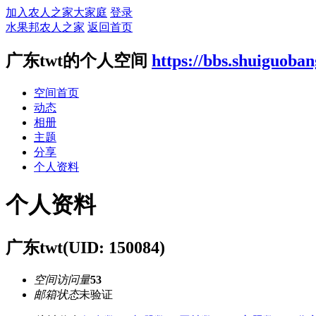
加入农人之家大家庭
登录
水果邦农人之家
返回首页
广东twt的个人空间
https://bbs.shuiguoba
空间首页
动态
相册
主题
分享
个人资料
个人资料
广东twt
(UID: 150084)
空间访问量
53
邮箱状态
未验证