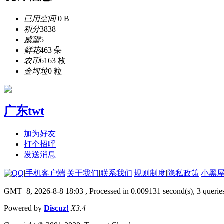
已用空间
0 B
积分
3838
威望
5
鲜花
463 朵
农币
6163 枚
金坷垃
0 粒
广东twt
加为好友
打个招呼
发送消息
|
手机客户端
|
关于我们
|
联系我们
|
规则制度
|
隐私政策
|
小黑
GMT+8, 2026-8-8 18:03
, Processed in 0.009131 second(s), 3 querie
Powered by
Discuz!
X3.4