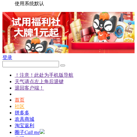
使用系统默认
登录
！注意！此处为手机版导航
天气请点左上角后退键
退回客户端！
首页
社区
拼多多
农具商城
淘宝返利
圈子
Call me