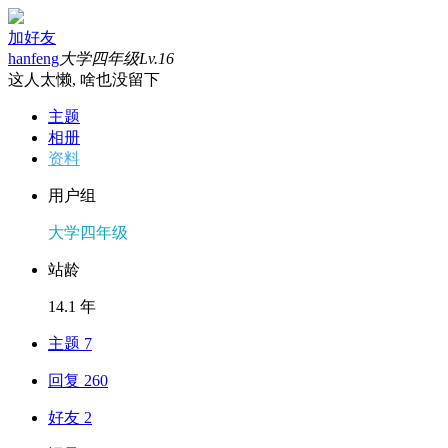
加好友
hanfeng
大学四年级
Lv.16
这人太懒, 啥也没留下
主题
相册
资料
用户组
大学四年级
站龄
14.1 年
主题 7
回复 260
好友 2