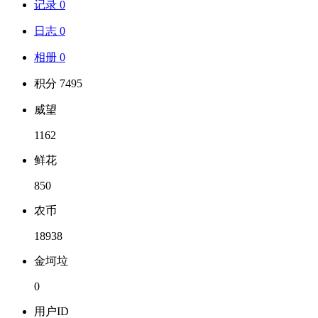
记录 0
日志 0
相册 0
积分 7495
威望
1162
鲜花
850
农币
18938
金坷垃
0
用户ID