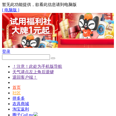
暂无此功能提供，欲看此信息请到电脑版
[ 电脑版 ]
登录
！注意！此处为手机版导航
天气请点左上角后退键
退回客户端！
首页
社区
拼多多
农具商城
淘宝返利
圈子
Call me