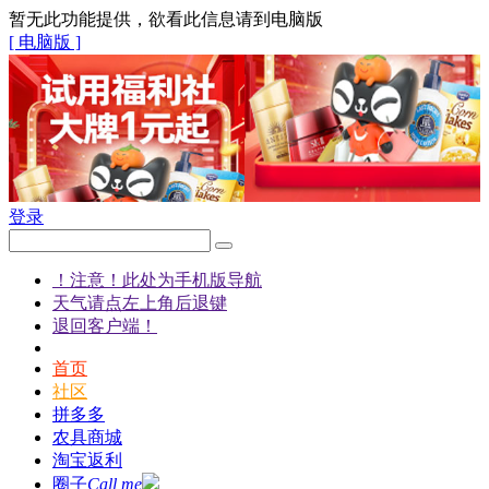
暂无此功能提供，欲看此信息请到电脑版
[ 电脑版 ]
登录
！注意！此处为手机版导航
天气请点左上角后退键
退回客户端！
首页
社区
拼多多
农具商城
淘宝返利
圈子
Call me