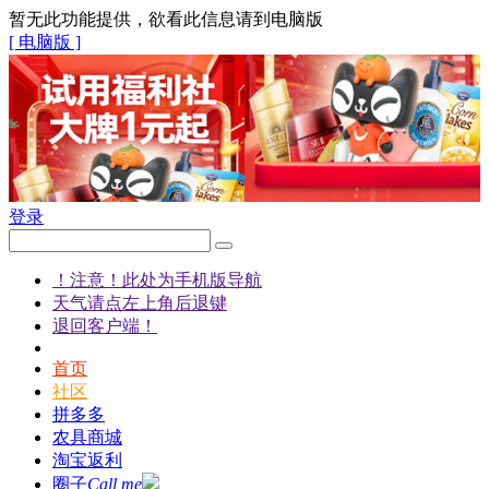
暂无此功能提供，欲看此信息请到电脑版
[ 电脑版 ]
登录
！注意！此处为手机版导航
天气请点左上角后退键
退回客户端！
首页
社区
拼多多
农具商城
淘宝返利
圈子
Call me