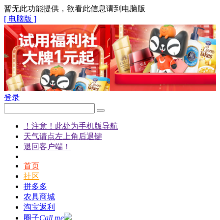
暂无此功能提供，欲看此信息请到电脑版
[ 电脑版 ]
登录
！注意！此处为手机版导航
天气请点左上角后退键
退回客户端！
首页
社区
拼多多
农具商城
淘宝返利
圈子
Call me