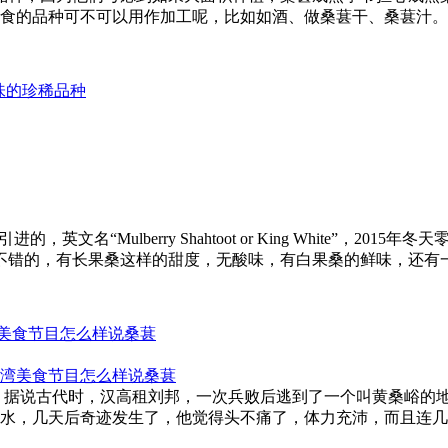
的品种可不可以用作加工呢，比如如酒、做桑葚干、桑葚汁。 .
味的珍稀品种
英文名“Mulberry Shahtoot or King White”，
错的，有长果桑这样的甜度，无酸味，有白果桑的鲜味，还有一种很
美食节目怎么样说桑葚
 据说古代时，汉高租刘邦，一次兵败后逃到了一个叫黄桑峪的
，几天后奇迹发生了，他觉得头不痛了，体力充沛，而且连几天都