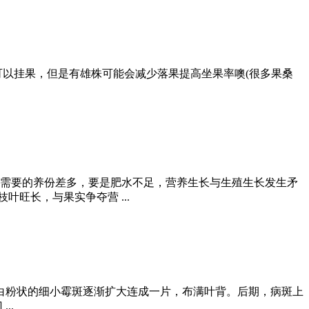
可以挂果，但是有雄株可能会减少落果提高坐果率噢(很多果桑
，需要的养份差多，要是肥水不足，营养生长与生殖生长发生矛
旺长，与果实争夺营 ...
生白粉状的细小霉斑逐渐扩大连成一片，布满叶背。后期，病斑上
..