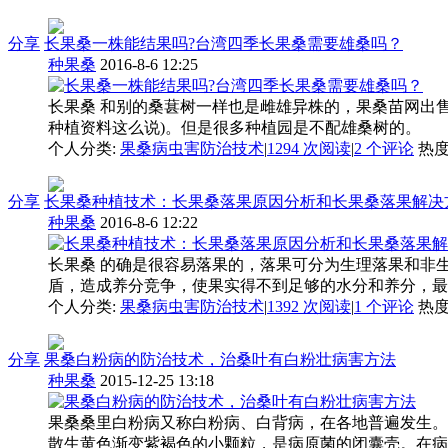
分享
长果桑一株能结果吗?台湾四季长果桑需要雄桑吗？
种果桑
2016-8-6 12:25
长果桑 和别的桑葚树一样也是雌雄异株的，果桑苗网出
种植资料这么说)。但是很多种植园是不配雄桑树的。
个人分类:
果桑病虫害防治技术
|
1294 次阅读
|
2
个评论
热
分享
长果桑种植技术：长果桑落果原因分析和长果桑落果解决
种果桑
2016-8-6 12:22
长果桑 的确是很容易落果的，落果可分为生理落果和非
盾，造成养分竞争，使果实得不到足够的水分和养分，最终
个人分类:
果桑病虫害防治技术
|
1392 次阅读
|
1
个评论
热
分享
果桑白粉病的防治技术，治桑叶有白粉壮病害方法
种果桑
2015-12-25 13:18
果桑桑里白粉病又称白粉病、白背病，在各地普遍发生。
散生黄色渐变紫褐色的小颗粒，是病原菌的闭囊壳。在病斑