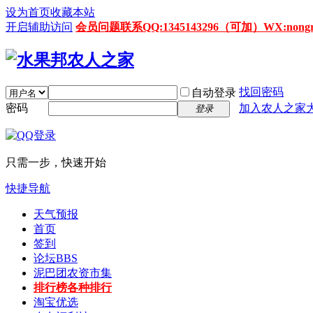
设为首页
收藏本站
开启辅助访问
会员问题联系QQ:1345143296（可加）WX:nongrenz
找回密码
自动登录
密码
加入农人之家
登录
只需一步，快速开始
快捷导航
天气预报
首页
签到
论坛
BBS
泥巴团农资市集
排行榜
各种排行
淘宝优选