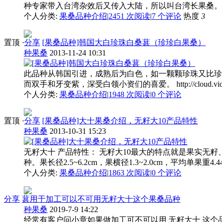
种专家带入台湾杂效后又传入大陆，所以叫台湾长果桑。 http://player.
个人分类:
果桑品种介绍
|
2451 次阅读
|
7
个评论
热度
3
置顶
·
分享
[果桑品种]韩国大白珍珠白桑葚（珍珍白果桑）
种果桑
2013-11-24 10:31
此品种从韩国引进，成熟后为白色，如一颗颗珍珠又比珍
而双手和牙变紫，深受白领小资们的喜爱。 http://cloud.video.taobao
个人分类:
果桑品种介绍
|
1948 次阅读
|
0
个评论
置顶
·
分享
[果桑品种]大十果桑介绍，无籽大10产品特性
种果桑
2013-10-31 15:23
无籽大十 产品特性： 无籽大10最大的特点就是果实无籽、果
种。果长径2.5~6.2cm，果横径1.3~2.0cm，平均单果重4.44
个人分类:
果桑品种介绍
|
1863 次阅读
|
0
个评论
分享
葚用于加工可以不可用无籽大十这个果桑品种
种果桑
2019-7-9 14:22
经常有客户问小章如果做加工可不可以用 无籽大十 这