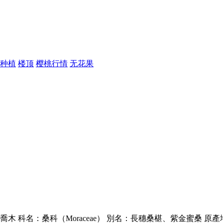
种植
楼顶
樱桃行情
无花果
 屬性：長綠喬木 科名：桑科（Moraceae） 別名：長穗桑椹、紫金