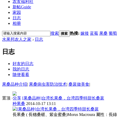
农友福利社
新帖
Guide
家园
日志
相册
搜索
热搜:
嫁接
蓝莓
果桑
葡萄
搜索
水果邦农人之家
›
日志
日志
好友的日志
我的日志
随便看看
果桑品种介绍
|
果桑病虫害防治技术
|
桑葚做美食
|
置顶
·
分享
[果桑品种]台湾长果桑，台湾四季特甜长桑葚
种果桑
2014-10-17 13:11
長果桑 ( 長穗桑椹、紫金蜜桑)Morus Macroura