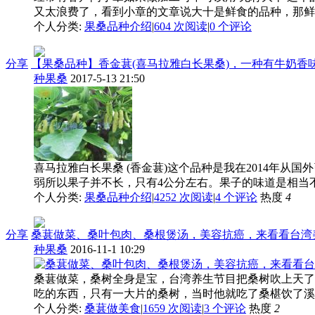
又太浪费了，看到小章的文章说大十是鲜食的品种，那鲜食
个人分类:
果桑品种介绍
|
604 次阅读
|
0
个评论
分享
【果桑品种】香金葚(喜马拉雅白长果桑)，一种有牛奶香
种果桑
2017-5-13 21:50
喜马拉雅白长果桑 (香金葚)这个品种是我在2014年从国外引进的，
弱所以果子并不长，只有4公分左右。果子的味道是相当不
个人分类:
果桑品种介绍
|
4252 次阅读
|
4
个评论
热度
4
分享
桑葚做菜、桑叶包肉、桑根煲汤，美容抗癌，来看看台湾
种果桑
2016-11-1 10:29
桑葚做菜，桑树全身是宝，台湾养生节目把桑树吹上天了
吃的东西，只有一大片的桑树，当时他就吃了桑椹饮了溪水
个人分类:
桑葚做美食
|
1659 次阅读
|
3
个评论
热度
2