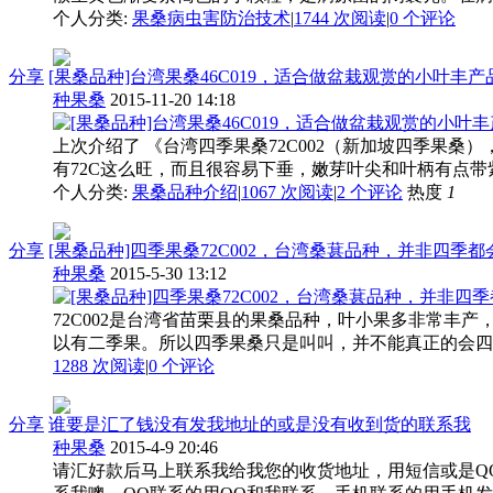
个人分类:
果桑病虫害防治技术
|
1744 次阅读
|
0
个评论
分享
[果桑品种]台湾果桑46C019，适合做盆栽观赏的小叶丰产
种果桑
2015-11-20 14:18
上次介绍了 《台湾四季果桑72C002（新加坡四季果桑）
有72C这么旺，而且很容易下垂，嫩芽叶尖和叶柄有点带
个人分类:
果桑品种介绍
|
1067 次阅读
|
2
个评论
热度
1
分享
[果桑品种]四季果桑72C002，台湾桑葚品种，并非四季都
种果桑
2015-5-30 13:12
72C002是台湾省苗栗县的果桑品种，叶小果多非常丰
以有二季果。所以四季果桑只是叫叫，并不能真正的会四季
1288 次阅读
|
0
个评论
分享
谁要是汇了钱没有发我地址的或是没有收到货的联系我
种果桑
2015-4-9 20:46
请汇好款后马上联系我给我您的收货地址，用短信或是Q