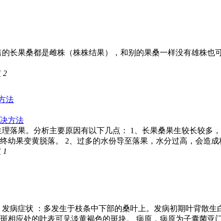
售的长果桑都是雌株（株株结果），和别的果桑一样没有雄株也
度
2
方法
生理落果。分析主要原因有以下几点： 1、长果桑果生较长较多
幼果变黄脱落。 2、过多的水份导至落果，水分过高，会造成枝叶
度
1
 发病症状 ：多发生于枝条中下部的桑叶上。发病初期叶背散
相应处的叶表可见淡黄褐色的斑块。 病原，病原为子囊菌亚门 .