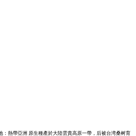
蜜桑 原產地：熱帶亞洲 原生種產於大陸雲貴高原一帶，后被台湾桑树育