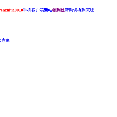
hijia0010
手机客户端
新帖
签到处
帮助
切换到宽版
大家庭