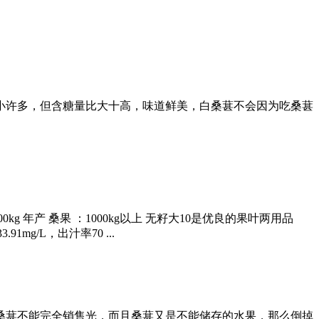
要小许多，但含糖量比大十高，味道鲜美，白桑葚不会因为吃桑葚
 年产 桑果 ：1000kg以上 无籽大10是优良的果叶两用品
91mg/L，出汁率70 ...
熟桑葚不能完全销售光，而且桑葚又是不能储存的水果，那么倒掉