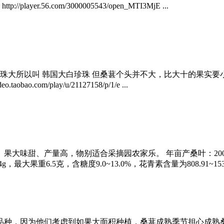
56.com/3000005543/open_MTI3MjE ...
珠大所以叫 韩国大白珍珠 但桑葚个头并不大，比大十的果实
.com/play/u/21127158/p/1/e ...
大味甜、产量高，物别适合采摘园农家乐。 年亩产桑叶：2000kg
g，最大果重6.5克，含糖度9.0~13.0%，花青素含量为808.91~1533.
个品种，因为他们考虑到如果大面积种植，桑葚成熟季节担心成