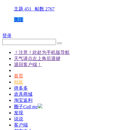
主题 451 帖数 2767
关注
登录
！注意！此处为手机版导航
天气请点左上角后退键
退回客户端！
首页
社区
拼多多
农具商城
淘宝返利
圈子
Call me
发现
说说
客户端