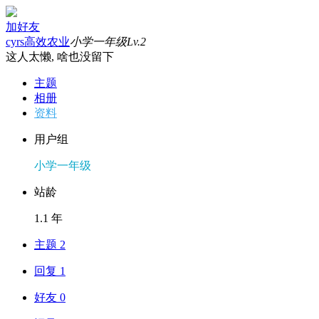
加好友
cyrs高效农业
小学一年级
Lv.2
这人太懒, 啥也没留下
主题
相册
资料
用户组
小学一年级
站龄
1.1 年
主题 2
回复 1
好友 0