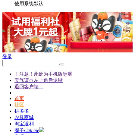
使用系统默认
登录
！注意！此处为手机版导航
天气请点左上角后退键
退回客户端！
首页
社区
拼多多
农具商城
淘宝返利
圈子
Call me