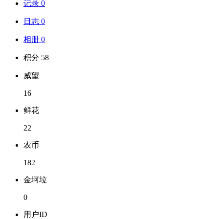
记录 0
日志 0
相册 0
积分 58
威望
16
鲜花
22
农币
182
金坷垃
0
用户ID