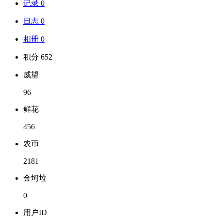
记录 0
日志 0
相册 0
积分 652
威望
96
鲜花
456
农币
2181
金坷垃
0
用户ID