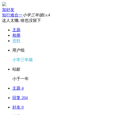
加好友
知行难合一
小学三年级
Lv.4
这人太懒, 啥也没留下
主题
相册
资料
用户组
小学三年级
站龄
小于一年
主题 4
回复 204
好友 0