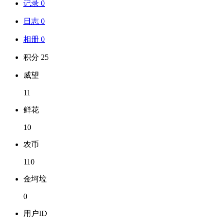
记录 0
日志 0
相册 0
积分 25
威望
11
鲜花
10
农币
110
金坷垃
0
用户ID