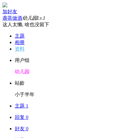
加好友
盏茶做酒
幼儿园
Lv.1
这人太懒, 啥也没留下
主题
相册
资料
用户组
幼儿园
站龄
小于半年
主题 1
回复 0
好友 0