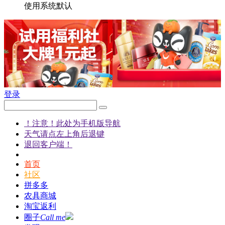
使用系统默认
登录
！注意！此处为手机版导航
天气请点左上角后退键
退回客户端！
首页
社区
拼多多
农具商城
淘宝返利
圈子
Call me