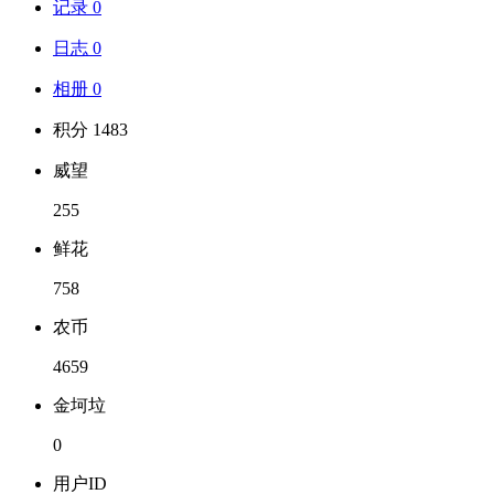
记录 0
日志 0
相册 0
积分 1483
威望
255
鲜花
758
农币
4659
金坷垃
0
用户ID