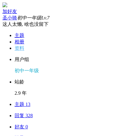
加好友
圣小骑
初中一年级
Lv.7
这人太懒, 啥也没留下
主题
相册
资料
用户组
初中一年级
站龄
2.9 年
主题 13
回复 328
好友 0