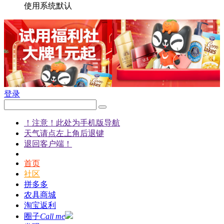
使用系统默认
登录
！注意！此处为手机版导航
天气请点左上角后退键
退回客户端！
首页
社区
拼多多
农具商城
淘宝返利
圈子
Call me