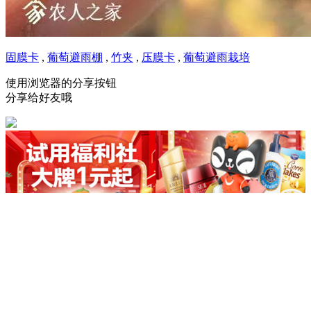
固膜卡
,
葡萄避雨棚
,
竹夹
,
压膜卡
,
葡萄避雨栽培
使用浏览器的分享按钮
分享给好友哦
登录
！注意！此处为手机版导航
天气请点左上角后退键
退回客户端！