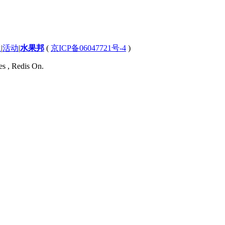
屋
|
活动
|
水果邦
(
京ICP备06047721号-4
)
es , Redis On.