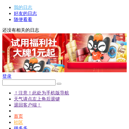
我的日志
好友的日志
随便看看
还没有相关的日志
登录
！注意！此处为手机版导航
天气请点左上角后退键
退回客户端！
首页
社区
拼多多