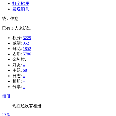
打个招呼
发送消息
统计信息
已有
3
人来访过
积分:
3229
威望:
352
鲜花:
1852
农币:
5786
金坷垃:
--
好友:
--
主题:
68
日志:
--
相册:
--
分享:
--
相册
现在还没有相册
记录