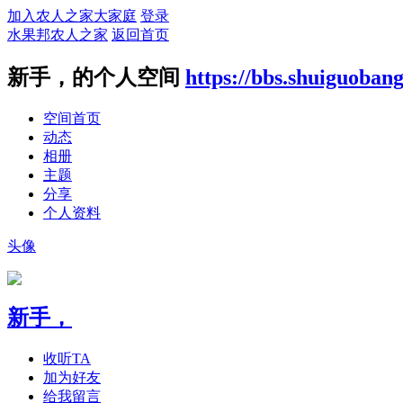
加入农人之家大家庭
登录
水果邦农人之家
返回首页
新手，的个人空间
https://bbs.shuiguoban
空间首页
动态
相册
主题
分享
个人资料
头像
新手，
收听TA
加为好友
给我留言