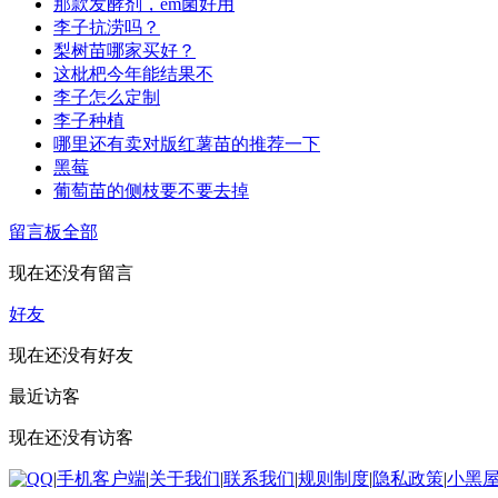
那款发酵剂，em菌好用
李子抗涝吗？
梨树苗哪家买好？
这枇杷今年能结果不
李子怎么定制
李子种植
哪里还有卖对版红薯苗的推荐一下
黑莓
葡萄苗的侧枝要不要去掉
留言板
全部
现在还没有留言
好友
现在还没有好友
最近访客
现在还没有访客
|
手机客户端
|
关于我们
|
联系我们
|
规则制度
|
隐私政策
|
小黑