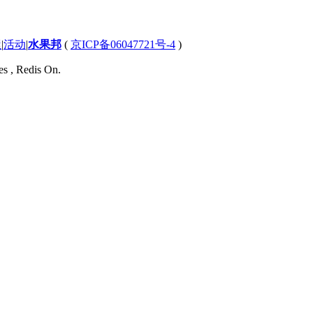
屋
|
活动
|
水果邦
(
京ICP备06047721号-4
)
es , Redis On.