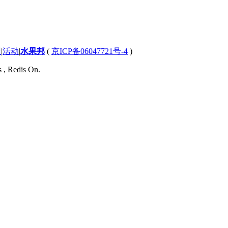
屋
|
活动
|
水果邦
(
京ICP备06047721号-4
)
s , Redis On.