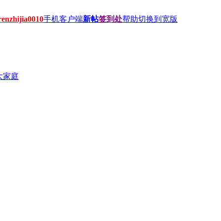
hijia0010
手机客户端
新帖
签到处
帮助
切换到宽版
大家庭