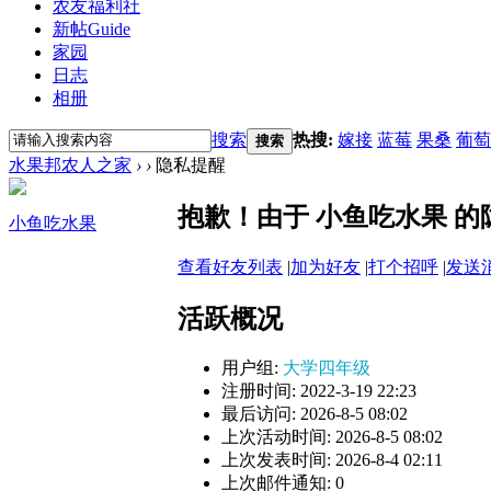
农友福利社
新帖
Guide
家园
日志
相册
搜索
热搜:
嫁接
蓝莓
果桑
葡萄
搜索
水果邦农人之家
›
›
隐私提醒
抱歉！由于 小鱼吃水果 
小鱼吃水果
查看好友列表
|
加为好友
|
打个招呼
|
发送
活跃概况
用户组:
大学四年级
注册时间: 2022-3-19 22:23
最后访问: 2026-8-5 08:02
上次活动时间: 2026-8-5 08:02
上次发表时间: 2026-8-4 02:11
上次邮件通知: 0