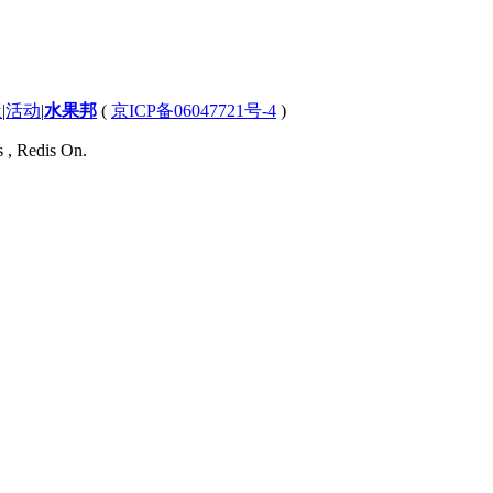
屋
|
活动
|
水果邦
(
京ICP备06047721号-4
)
s , Redis On.