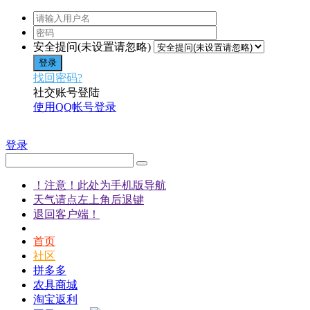
安全提问(未设置请忽略)
登录
找回密码?
社交账号登陆
使用QQ帐号登录
登录
！注意！此处为手机版导航
天气请点左上角后退键
退回客户端！
首页
社区
拼多多
农具商城
淘宝返利