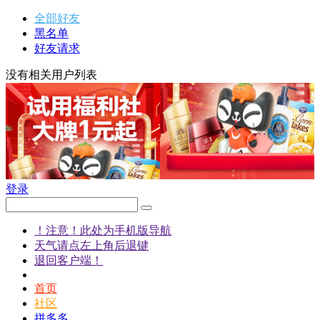
全部好友
黑名单
好友请求
没有相关用户列表
登录
！注意！此处为手机版导航
天气请点左上角后退键
退回客户端！
首页
社区
拼多多