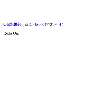
屋
|
活动
|
水果邦
(
京ICP备06047721号-4
)
s , Redis On.