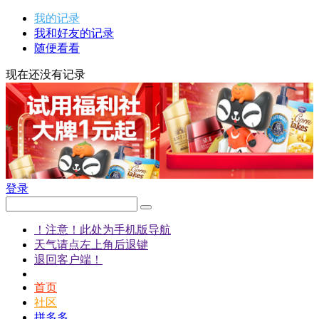
我的记录
我和好友的记录
随便看看
现在还没有记录
登录
！注意！此处为手机版导航
天气请点左上角后退键
退回客户端！
首页
社区
拼多多