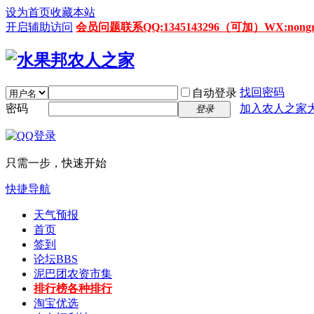
设为首页
收藏本站
开启辅助访问
会员问题联系QQ:1345143296（可加）WX:nongrenz
找回密码
自动登录
密码
加入农人之家
登录
只需一步，快速开始
快捷导航
天气预报
首页
签到
论坛
BBS
泥巴团农资市集
排行榜
各种排行
淘宝优选