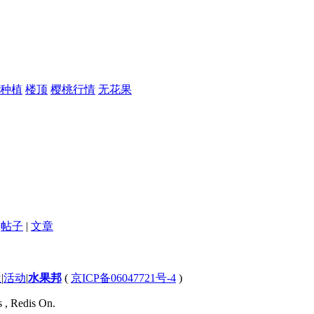
种植
楼顶
樱桃行情
无花果
帖子
|
文章
屋
|
活动
|
水果邦
(
京ICP备06047721号-4
)
s , Redis On.