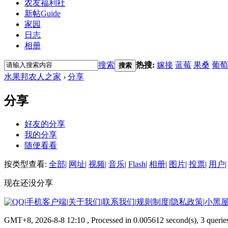
农友福利社
新帖
Guide
家园
日志
相册
搜索
热搜:
嫁接
蓝莓
果桑
葡萄
搜索
水果邦农人之家
›
分享
分享
好友的分享
我的分享
随便看看
按类型查看:
全部
|
网址
|
视频
|
音乐
|
Flash
|
相册
|
图片
|
投票
|
用户
|
现在还没分享
|
手机客户端
|
关于我们
|
联系我们
|
规则制度
|
隐私政策
|
小黑
GMT+8, 2026-8-8 12:10
, Processed in 0.005612 second(s), 3 querie