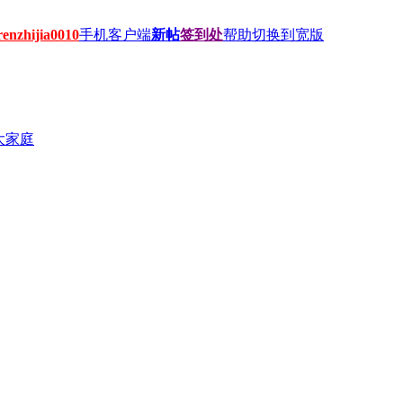
hijia0010
手机客户端
新帖
签到处
帮助
切换到宽版
大家庭