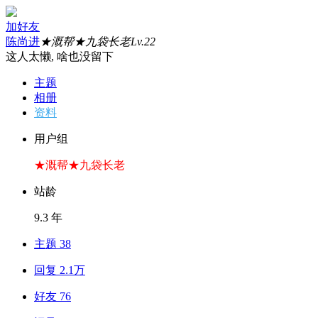
加好友
陈尚进
★溉帮★九袋长老
Lv.22
这人太懒, 啥也没留下
主题
相册
资料
用户组
★溉帮★九袋长老
站龄
9.3 年
主题 38
回复 2.1万
好友 76